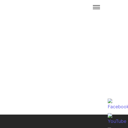
Prueba producto3
Prueba producto2
$
190.00
$
110.00
$
190.00
Add to Cart
Add to Cart
Knot Yours Long Sleeve
Prueba producto1
$
75.00
$
75.00
$
110.00
Add to Cart
Add to Cart