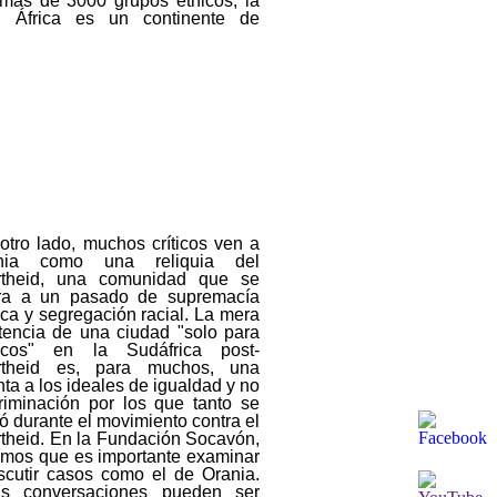
más de 3000 grupos étnicos, la
, África es un continente de
otro lado, muchos críticos ven a
nia como una reliquia del
rtheid, una comunidad que se
rra a un pasado de supremacía
ca y segregación racial. La mera
tencia de una ciudad "solo para
ncos" en la Sudáfrica post-
rtheid es, para muchos, una
nta a los ideales de igualdad y no
riminación por los que tanto se
ó durante el movimiento contra el
theid. En la Fundación Socavón,
emos que es importante examinar
scutir casos como el de Orania.
as conversaciones pueden ser