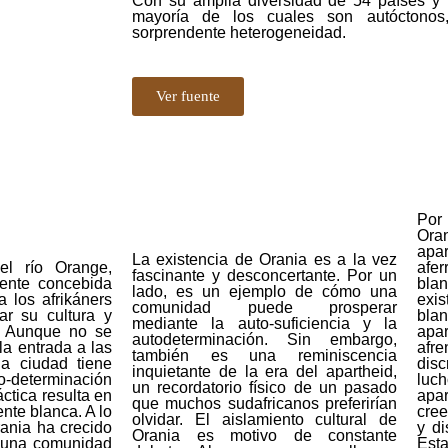
Con su amplia diversidad de 54 países y 
mayoría de los cuales son autóctonos
sorprendente heterogeneidad.
Ver fuente
Por 
Ora
apa
La existencia de Orania es a la vez
el río Orange,
afe
fascinante y desconcertante. Por un
mente concebida
blan
lado, es un ejemplo de cómo una
 los afrikáners
exis
comunidad puede prosperar
ar su cultura y
bla
mediante la auto-suficiencia y la
s. Aunque no se
apa
autodeterminación. Sin embargo,
la entrada a las
afre
también es una reminiscencia
la ciudad tiene
disc
inquietante de la era del apartheid,
o-determinación
luch
un recordatorio físico de un pasado
áctica resulta en
apar
que muchos sudafricanos preferirían
nte blanca. A lo
cre
olvidar. El aislamiento cultural de
rania ha crecido
y di
Orania es motivo de constante
n una comunidad
Est