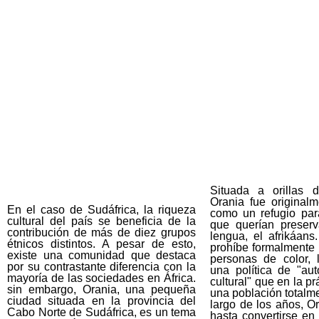
Situada a orillas d
Orania fue original
En el caso de Sudáfrica, la riqueza
como un refugio para
cultural del país se beneficia de la
que querían preserv
contribución de más de diez grupos
lengua, el afrikáan
étnicos distintos. A pesar de esto,
prohíbe formalmente 
existe una comunidad que destaca
personas de color, 
por su contrastante diferencia con la
una política de "aut
mayoría de las sociedades en África.
cultural" que en la pr
sin embargo, Orania, una pequeña
una población totalme
ciudad situada en la provincia del
largo de los años, O
Cabo Norte de Sudáfrica, es un tema
hasta convertirse e