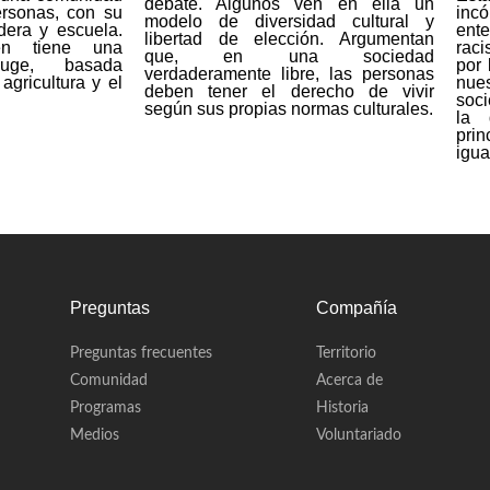
debate. Algunos ven en ella un
rsonas, con su
incó
modelo de diversidad cultural y
era y escuela.
ent
libertad de elección. Argumentan
én tiene una
rac
que, en una sociedad
uge, basada
por 
verdaderamente libre, las personas
agricultura y el
nue
deben tener el derecho de vivir
soc
según sus propias normas culturales.
la 
pri
igua
Preguntas
Compañía
Preguntas frecuentes
Territorio
Comunidad
Acerca de
Programas
Historia
Medios
Voluntariado